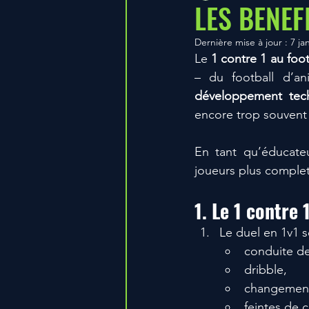
LES BENEF
Dernière mise à jour :
7 ja
Préparation physique estivale
Le 
1 contre 1 au foot
développement tech
encore trop souvent 
En tant qu’éducateur
joueurs plus complets
1. Le 1 contre 
Le duel en 1v1 s
conduite de
dribble,
changement
feintes de 