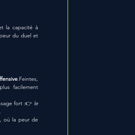
t la capacité à 
peur du duel et 
ffensive
.Feintes, 
us facilement 
ssage fort :👉 
le 
.
 où la peur de 