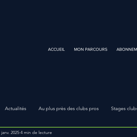
ACCUEIL
MON PARCOURS
ABONNEM
Actualités
Au plus près des clubs pros
Stages club
 janv. 2025
4 min de lecture
PROGRAMMES
Fiches tactique
Formations FFF
P