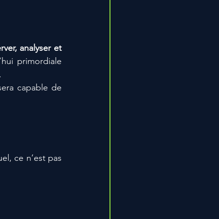
ver, analyser et 
hui primordiale 
.
sera capable de 
el, ce n’est pas 