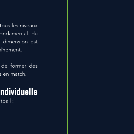
tous les niveaux 
– du football d’animation au haut niveau – elle constitue un pilier fondamental du 
e dimension est 
aînement.
de former des 
es en match.
individuelle
ball :