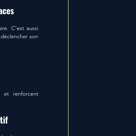
paces
Gagner un 1 contre 1, ce n’est pas uniquement éliminer son adversaire. C’est aussi 
déclencher son 
et renforcent 
tif