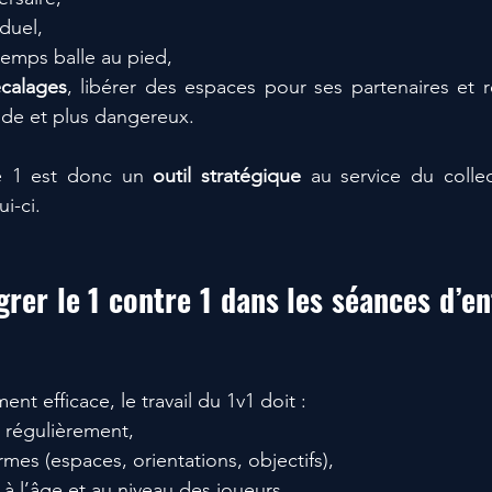
duel,
emps balle au pied,
calages
, libérer des espaces pour ses partenaires et r
uide et plus dangereux.
e 1 est donc un 
outil stratégique
 au service du collec
i-ci.
er le 1 contre 1 dans les séances d’en
ent efficace, le travail du 1v1 doit :
é régulièrement,
ormes (espaces, orientations, objectifs),
 à l’âge et au niveau des joueurs,