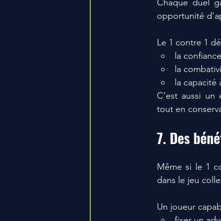
Chaque duel g
opportunité d’a
Le 1 contre 1 d
la confiance
la combativi
la capacité
C’est aussi un 
tout en conserva
7. Des béné
Même si le 1 con
dans le jeu collec
Un joueur capab
fixer un adv