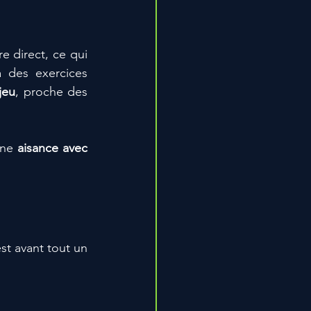
 direct, ce qui 
 des exercices 
jeu
, proche des 
ne 
aisance avec 
Le 1 contre 1 n’est pas seulement une question de geste technique. C’est avant tout un 