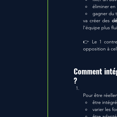
éliminer en 
gagner du t
va créer des 
dé
l’équipe plus fl
👉 Le 1 contr
opposition à celu
Comment intégr
?
Pour être réellem
être intégr
varier les f
être adapté