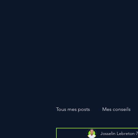
JOSSELIN
LEBRETO
N
EDUCATEUR
Tous mes posts
Mes conseils
Josselin Lebreton
7
Catégorie sans titre
MES 