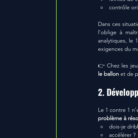
contrôle or
Dans ces situati
l’oblige à maît
analytiques, le 
exigences du m
👉 Chez les jeu
le ballon
 et de 
2. Développ
problème à rés
dois-je drib
accélérer ?