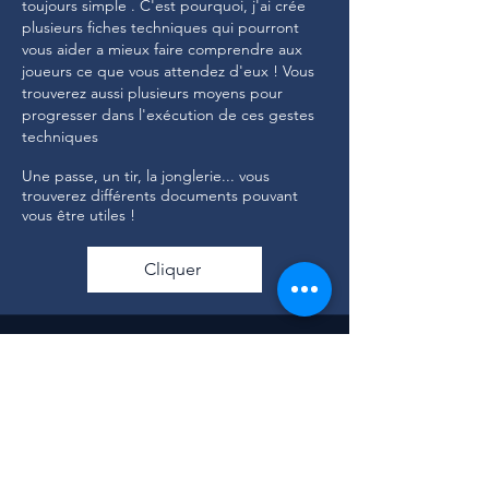
toujours simple . C'est pourquoi, j'ai crée
plusieurs fiches techniques qui pourront
vous aider a mieux faire comprendre aux
joueurs ce que vous attendez d'eux ! Vous
trouverez aussi plusieurs moyens pour
progresser dans l'exécution de ces gestes
techniques
Une passe, un tir, la jonglerie... vous
trouverez différents documents pouvant
vous être utiles !
Cliquer
DOCUMENTS GÉNÉRAUX
Vous retrouvez dans cette rubrique, divers
documents utiles pour tout éducateur de
football confirmé ou débutant !
Servez vous !