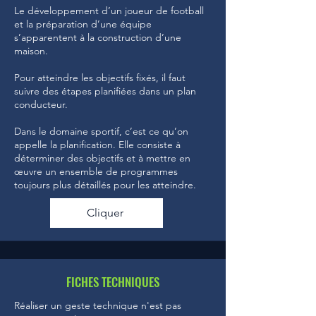
Le développement d’un joueur de football
et la préparation d’une équipe
s’apparentent à la construction d’une
maison.
Pour atteindre les objectifs fixés, il faut
suivre des étapes planifiées dans un plan
conducteur.
Dans le domaine sportif, c’est ce qu’on
appelle la planification. Elle consiste à
déterminer des objectifs et à mettre en
œuvre un ensemble de programmes
toujours plus détaillés pour les atteindre.
Cliquer
FICHES TECHNIQUES
Réaliser un geste technique n'est pas