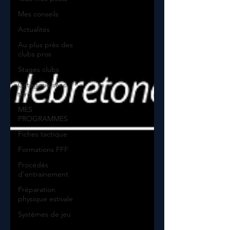
Mes conseils
Actualités
Au plus près des
clubs pros
Stages clubs
Catégorie sans
titre
MES
PROGRAMMES
Fiches tactique
Formations FFF
Procédés
d'entrainement
Préparation
physique estivale
Systèmes de jeu