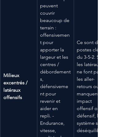
peuvent 
couvrir 
beaucoup de 
terrain : 
offensivemen
t pour 
Ce sont des 
apporter la 
postes clés 
largeur et les 
du 3-5-2. Si 
centres / 
les latéraux 
débordement
ne font pas 
Milieux 
s, 
les aller-
excentrés / 
défensiveme
retours ou 
latéraux 
nt pour 
manquent en 
offensifs
revenir et 
impact 
aider en 
offensif ou 
repli. - 
défensif, le 
Endurance, 
système se 
vitesse, 
déséquilibre.