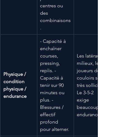
centres ou 
des 
combinaisons
.
- Capacité à 
enchaîner 
courses, 
Les latéraux, 
pressing, 
milieux, les 
replis. - 
joueurs de 
Physique / 
Capacité à 
couloirs sont 
condition 
tenir sur 90 
très sollicités. 
physique / 
minutes ou 
Le 3-5-2 
endurance
plus. - 
exige 
Blessures / 
beaucoup en 
effectif 
endurance.
profond 
pour alterner.