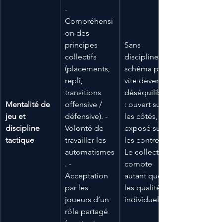
- 
Compréhensi
on des 
principes 
Sans 
collectifs 
discipline, ce 
(placements, 
schéma peut 
repli, 
vite devenir 
transitions 
déséquilibré 
Mentalité de 
offensive / 
: ouvert sur 
jeu et 
défensive). - 
les côtés, 
discipline 
Volonté de 
exposé sur 
tactique
travailler les 
les contres. 
automatismes
Le collectif 
. - 
compte 
Acceptation 
autant que 
par les 
les qualités 
joueurs d’un 
individuelles.
rôle partagé 