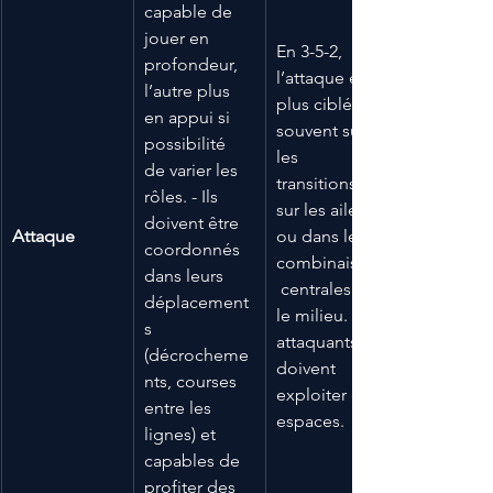
capable de 
jouer en 
En 3-5-2, 
profondeur, 
l’attaque est 
l’autre plus 
plus ciblée, 
en appui si 
souvent sur 
possibilité 
les 
de varier les 
transitions, 
rôles. - Ils 
sur les ailes 
doivent être 
Attaque
ou dans les 
coordonnés 
combinaisons
dans leurs 
 centrales via 
déplacement
le milieu. Les 
s 
attaquants 
(décrocheme
doivent 
nts, courses 
exploiter ces 
entre les 
espaces.
lignes) et 
capables de 
profiter des 