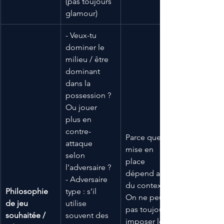
(pas toujours 
glamour)
- Veux-tu 
dominer le 
milieu / être 
dominant 
dans la 
possession ? 
Ou jouer 
plus en 
contre-
Parce que la 
attaque 
mise en 
selon 
place 
l’adversaire ? 
dépend aussi 
- Adversaire 
du contexte. 
Philosophie 
type : s’il 
On ne peut 
de jeu 
utilise 
pas toujours 
souhaitée / 
souvent des 
imposer le 