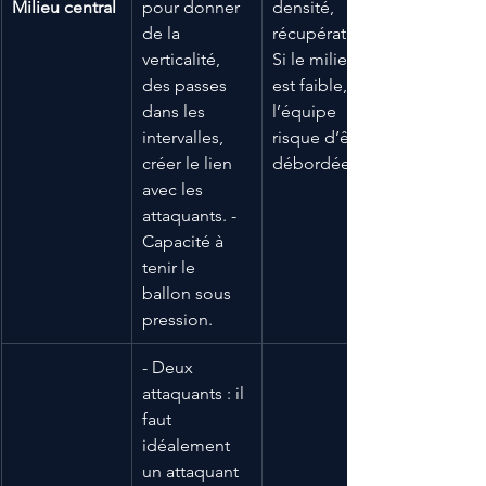
Milieu central
pour donner 
densité, 
de la 
récupération. 
verticalité, 
Si le milieu 
des passes 
est faible, 
dans les 
l’équipe 
intervalles, 
risque d’être 
créer le lien 
débordée.
avec les 
attaquants. - 
Capacité à 
tenir le 
ballon sous 
pression.
- Deux 
attaquants : il 
faut 
idéalement 
un attaquant 