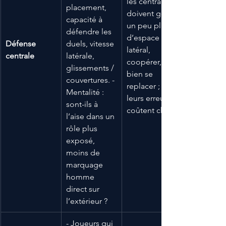
les centraux 
placement, 
doivent gérer 
capacité à 
un peu plus 
défendre les 
d’espace 
Défense 
duels, vitesse 
latéral, 
centrale
latérale, 
coopérer, 
glissements / 
bien se 
couvertures. - 
replacer ; 
Mentalité : 
leurs erreurs 
sont-ils à 
coûtent cher.
l’aise dans un 
rôle plus 
exposé, 
moins de 
marquage 
homme 
direct sur 
l’extérieur ?
- Joueurs qui 