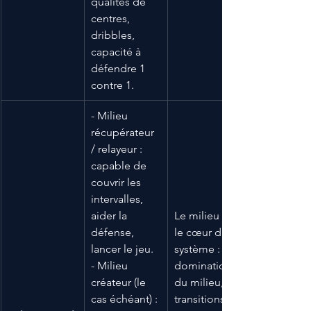
qualités de 
centres, 
dribbles, 
capacité à 
défendre 1 
contre 1.
- Milieu 
récupérateur 
/ relayeur : 
capable de 
couvrir les 
intervalles, 
aider la 
Le milieu est 
défense, 
le cœur du 
lancer le jeu. 
système : 
- Milieu 
domination 
créateur (le 
du milieu, 
cas échéant) : 
transitions, 