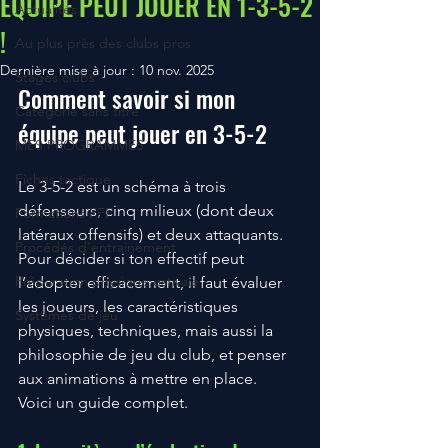
ÉQUIPE PEUT JOUER EN 1-3-5-2
Actualités
!
Au plus près des clubs pros
Dernière mise à jour :
10 nov. 2025
Stages clubs
Comment savoir si mon 
Catégorie sans titre
équipe peut jouer en 3-5-2
MES PROGRAMMES
Fiches tactique
Le 3-5-2 est un schéma à trois 
défenseurs, cinq milieux (dont deux 
Formations FFF
latéraux offensifs) et deux attaquants. 
Procédés d'entrainement
Pour décider si ton effectif peut 
Préparation physique estivale
l’adopter efficacement, il faut évaluer 
les joueurs, les caractéristiques 
Systèmes de jeu
physiques, techniques, mais aussi la 
philosophie de jeu du club, et penser 
aux animations à mettre en place. 
Voici un guide complet.