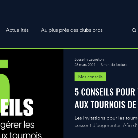
Actualités
Au plus près des clubs pros
ns titre
MES PROGRAMMES
Fiches tactique
Josselin Lebreton
25 mars 2024
3 min de lecture
Mes conseils
 d'entrainement
Préparation physique estivale
5 CONSEILS POUR 
AUX TOURNOIS DE 
Les invitations pour les tour
cessent d’augmenter. Afin d’assurer un suivi régulier je
vous propose ici 5 conseils