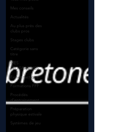
Mes conseils
Actualités
Au plus près des
clubs pros
Stages clubs
Catégorie sans
titre
MES
PROGRAMMES
Fiches tactique
Formations FFF
Procédés
d'entrainement
Préparation
physique estivale
Systèmes de jeu