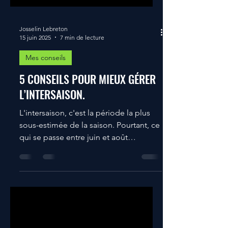
Josselin Lebreton
15 juin 2025
7 min de lecture
Mes conseils
5 CONSEILS POUR MIEUX GÉRER
L’INTERSAISON.
L'intersaison, c'est la période la plus
sous-estimée de la saison. Pourtant, ce
qui se passe entre juin et août
conditionne tout. Voici 5 conseils
concrets pour ne pas laisser tes joueurs
sans repères cet été