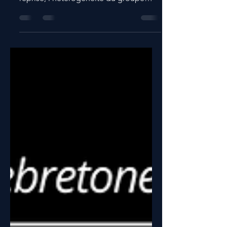
de reprise linéaire est obsolète. À la
reprise, l'hétérogénéité du groupe
impose d'évaluer pour ne pas blesser.
Vameval, Yo-Yo IR1 ou 30-15 IFT :
chaque test répond à un objectif
précis, de la VMA brute à l'endurance
intermittente spécifique au match.
Découvrez notre matrice de décision
et nos cas concrets pour individualiser
vos charges de travail et réussir votre
préparation estivale. Guide PDF terrain
inclus !