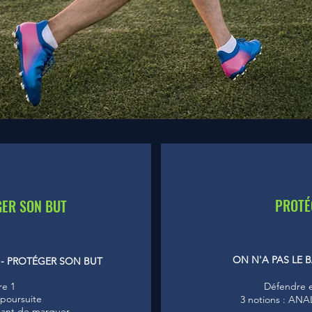
PROTÉ
GER SON BUT
ON N'A PAS LE 
 - PROTÉGER SON BUT
re 1
Défendre e
poursuite
3 notions : ANA
uant de marquer