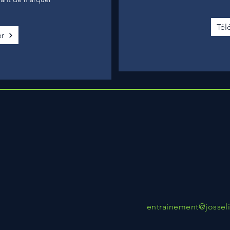
Tél
r
entrainement@jossel