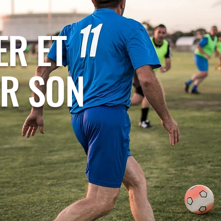
ER ET
R SON