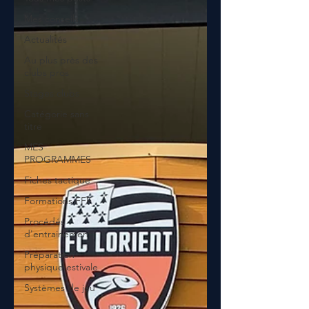
Mes conseils
Actualités
Au plus près des
clubs pros
Stages clubs
Catégorie sans
titre
MES
PROGRAMMES
Fiches tactique
Formations FFF
Procédés
d'entrainement
Préparation
physique estivale
Systèmes de jeu