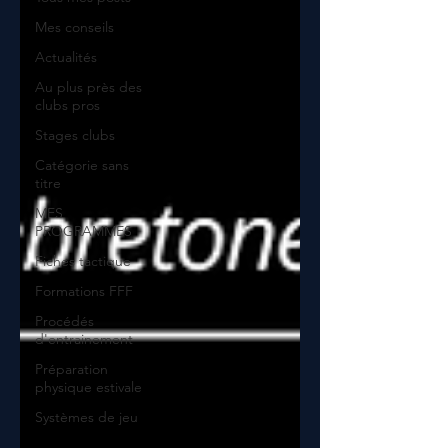
Mes conseils
Actualités
Au plus près des
clubs pros
Stages clubs
Catégorie sans
titre
MES
PROGRAMMES
Fiches tactique
Formations FFF
Procédés
d'entrainement
Préparation
physique estivale
Systèmes de jeu