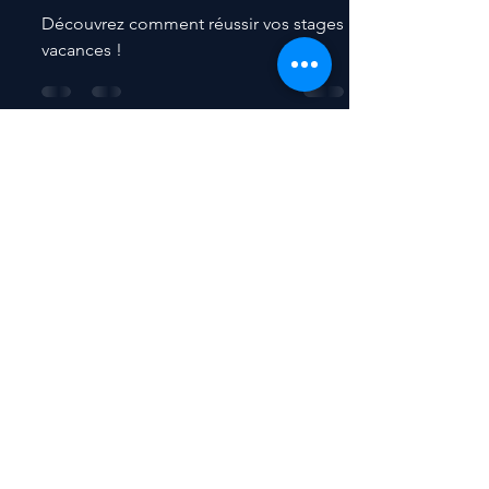
10 CONSEILS POUR BIEN
PRÉPARER VOS STAGES DE FOOT !
Découvrez comment réussir vos stages
vacances !